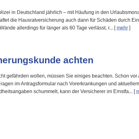
izei in Deutschland jährlich – mit Häufung in den Urlaubsmonat
aftet die Haus­rat­ver­si­che­rung auch dann für Schäden durch 
Wände allerdings für länger als 60 Tage verlässt, r...
[
mehr
]
cherungskunde achten
ht gefährden wollen, müssen Sie einiges beachten. Schon vor 
 Die Fragen im Antragsformular nach Vorerkrankungen und aktuel
eitsangaben schummelt, kann der Versicherer im Ernstfa...
[
m