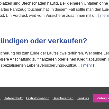
plätzen sind Blechschäden häufig. Bei kleineren Unfällen ohne 
es Fahrzeug touchiert hat. In diesem Fall sollte man den Europ
st. Ein Vordruck wird vom Versicherer zusammen mit d...
[
mehr
kündigen oder verkaufen?
rsicherung bis zum Ende der Laufzeit weiterführen. Wer seine L
ößere Anschaffung zu finanzieren oder einen Kredit abzulösen, 
spezialisierten Lebensversicherungs-Aufkäu...
[
mehr
]
·
·
·
·
m
Datenschutz
Erstinformation
Beschwerden
Cookies
Vertrag 